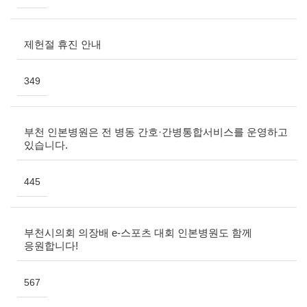
제헌절 휴진 안내
349
부천 인본병원은 전 병동 간호·간병통합서비스를 운영하고
있습니다.
445
부천시의회 의장배 e-스포츠 대회 인본병원도 함께
응원합니다!
567